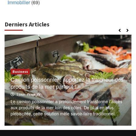
Immobilier
(69)
Derniers Articles
Business
Camion poissonnier : apportez la fraîcheur des
produits de la mer partout !
1 jour
fsqp_fr
Le camion poissonnier a profondément transformé l’accès
aux produits de la mer loin des côtes. De plus en plus
plébiscitée, cette solution mêle savoir-faire traditionnel...