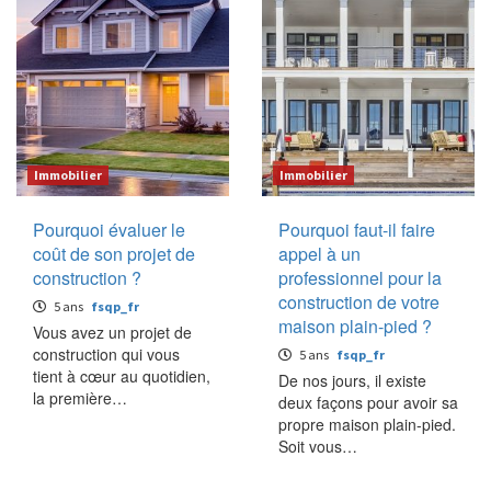
Immobilier
Immobilier
Pourquoi évaluer le
Pourquoi faut-il faire
coût de son projet de
appel à un
construction ?
professionnel pour la
construction de votre
5 ans
fsqp_fr
maison plain-pied ?
Vous avez un projet de
construction qui vous
5 ans
fsqp_fr
tient à cœur au quotidien,
De nos jours, il existe
la première…
deux façons pour avoir sa
propre maison plain-pied.
Soit vous…