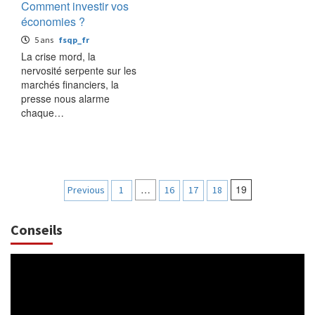
Comment investir vos
économies ?
5 ans
fsqp_fr
La crise mord, la
nervosité serpente sur les
marchés financiers, la
presse nous alarme
chaque…
Pagination
…
19
Previous
1
16
17
18
des
Conseils
publications