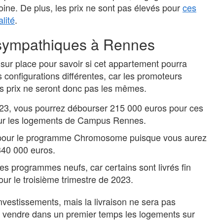
moine. De plus, les prix ne sont pas élevés pour
ces
lité
.
 sympathiques à Rennes
sur place pour savoir si cet appartement pourra
Business
Cartographie des processus : les
 configurations différentes, car les promoteurs
outils indispensables pour structurer
es prix ne seront donc pas les mêmes.
son organisation
023, vous pourrez débourser 215 000 euros pour ces
1 mois
fsqp_fr
ur les logements de Campus Rennes.
Maîtriser la cartographie des processus
représente aujourd’hui un levier stratégique
ez pour le programme Chromosome puisque vous aurez
pour structurer efficacement une organisation.
340 000 euros.
Cette démarche procure une représentation
visuelle claire et partagée des...
es programmes neufs, car certains sont livrés fin
our le troisième trimestre de 2023.
nvestissements, mais la livraison ne sera pas
 vendre dans un premier temps les logements sur