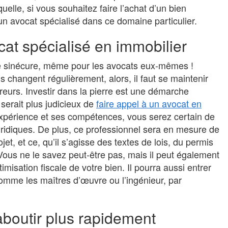
uelle, si vous souhaitez faire l’achat d’un bien
un avocat spécialisé dans ce domaine particulier.
cat spécialisé en immobilier
une sinécure, même pour les avocats eux-mêmes !
Business
Cartographie des processus : les
changent régulièrement, alors, il faut se maintenir
outils indispensables pour structurer
reurs. Investir dans la pierre est une démarche
son organisation
 serait plus judicieux de
faire appel à un avocat en
périence et ses compétences, vous serez certain de
1 mois
fsqp_fr
Maîtriser la cartographie des processus
uridiques. De plus, ce professionnel sera en mesure de
représente aujourd’hui un levier stratégique
t, et ce, qu’il s’agisse des textes de lois, du permis
pour structurer efficacement une organisation.
 Vous ne le savez peut-être pas, mais il peut également
Cette démarche procure une représentation
misation fiscale de votre bien. Il pourra aussi entrer
visuelle claire et partagée des...
 comme les maîtres d’œuvre ou l’ingénieur, par
boutir plus rapidement