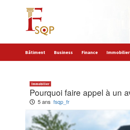
Skip
to
content
Bâtiment
Business
Finance
Immobilier
Immobilier
Pourquoi faire appel à un a
5 ans
fsqp_fr