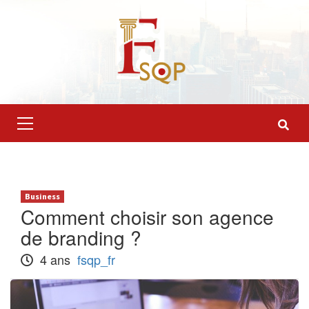
Skip
to
content
Primary
Menu
Business
Comment choisir son agence
de branding ?
4 ans
fsqp_fr