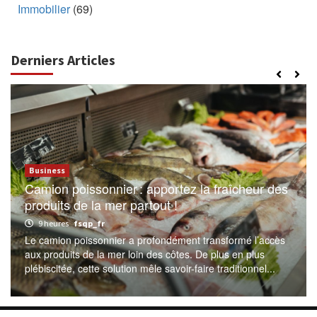
Immobilier
(69)
Derniers Articles
Business
Camion poissonnier : apportez la fraîcheur des
produits de la mer partout !
9 heures
fsqp_fr
Le camion poissonnier a profondément transformé l’accès
aux produits de la mer loin des côtes. De plus en plus
plébiscitée, cette solution mêle savoir-faire traditionnel...