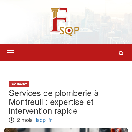
Skip
to
content
Primary
Menu
Bâtiment
Services de plomberie à
Montreuil : expertise et
intervention rapide
2 mois
fsqp_fr