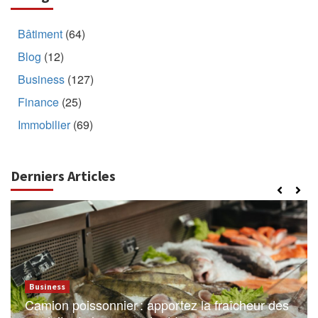
Bâtiment
(64)
Blog
(12)
Business
(127)
Finance
(25)
Immobilier
(69)
Derniers Articles
Business
Camion poissonnier : apportez la fraîcheur des