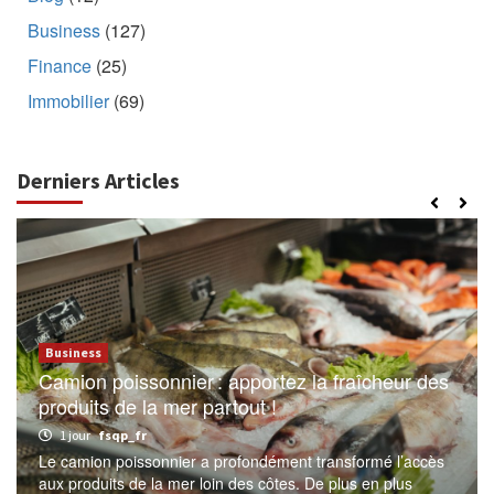
Business
(127)
Finance
(25)
Immobilier
(69)
Derniers Articles
Business
Camion poissonnier : apportez la fraîcheur des
produits de la mer partout !
1 jour
fsqp_fr
Le camion poissonnier a profondément transformé l’accès
aux produits de la mer loin des côtes. De plus en plus