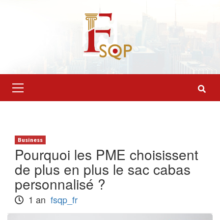
Skip
to
content
Primary
Menu
Business
Pourquoi les PME choisissent
de plus en plus le sac cabas
personnalisé ?
1 an
fsqp_fr