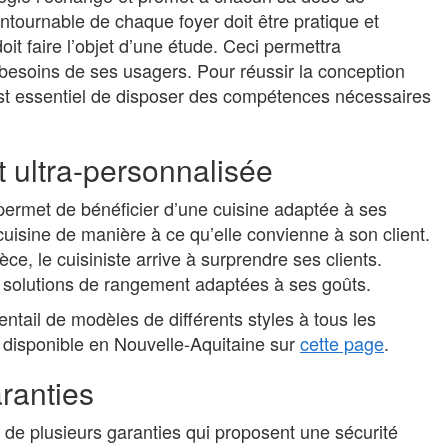
ontournable de chaque foyer doit être pratique et
oit faire l’objet d’une étude. Ceci permettra
x besoins de ses usagers. Pour réussir la conception
Il est essentiel de disposer des compétences nécessaires
Business
Cartographie des processus : les
 ultra-personnalisée
outils indispensables pour structurer
son organisation
 permet de bénéficier d’une cuisine adaptée à ses
1 mois
fsqp_fr
cuisine de manière à ce qu’elle convienne à son client.
Maîtriser la cartographie des processus
ce, le cuisiniste arrive à surprendre ses clients.
représente aujourd’hui un levier stratégique
s solutions de rangement adaptées à ses goûts.
pour structurer efficacement une organisation.
Cette démarche procure une représentation
entail de modèles de différents styles à tous les
visuelle claire et partagée des...
e disponible en Nouvelle-Aquitaine sur
cette page
.
aranties
 de plusieurs garanties qui proposent une sécurité