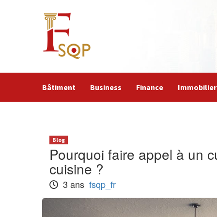
Skip
to
content
Bâtiment
Business
Finance
Immobilier
Blog
Pourquoi faire appel à un cu
cuisine ?
3 ans
fsqp_fr