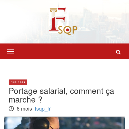
Skip
to
content
Primary
Menu
Business
Portage salarial, comment ça
marche ?
6 mois
fsqp_fr