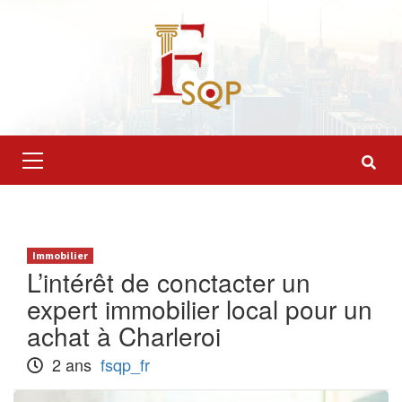
Skip
to
content
Primary
Menu
Immobilier
L’intérêt de conctacter un
expert immobilier local pour un
achat à Charleroi
2 ans
fsqp_fr