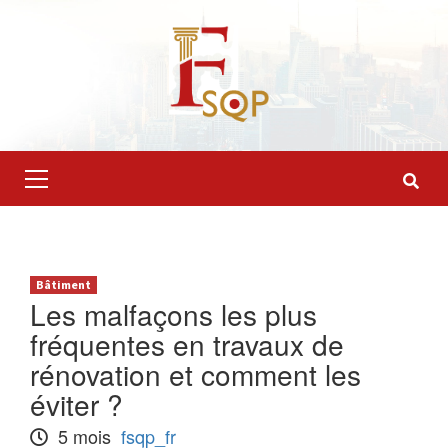
Skip
to
content
Primary
Menu
Bâtiment
Les malfaçons les plus
fréquentes en travaux de
rénovation et comment les
éviter ?
5 mois
fsqp_fr