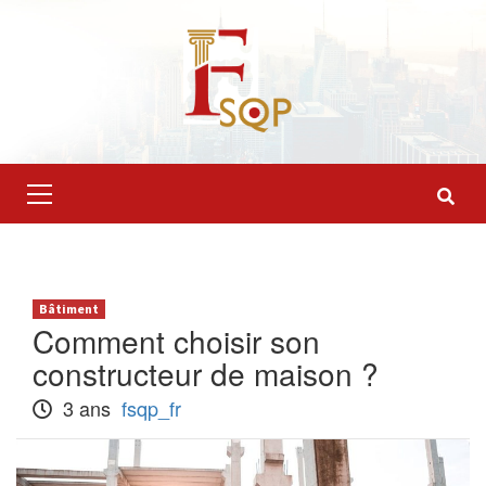
Skip
to
content
Primary
Menu
Bâtiment
Comment choisir son
constructeur de maison ?
3 ans
fsqp_fr