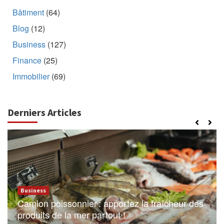
Bâtiment
(64)
Blog
(12)
Business
(127)
Finance
(25)
Immobilier
(69)
Derniers Articles
Business
Camion poissonnier : apportez la fraîcheur des
produits de la mer partout !