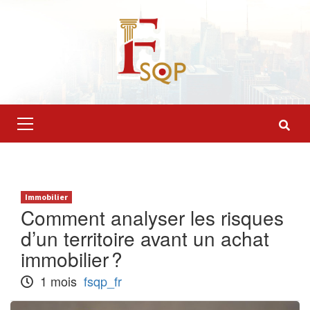
Skip
to
content
Primary
Menu
Immobilier
Comment analyser les risques
d’un territoire avant un achat
immobilier ?
1 mois
fsqp_fr