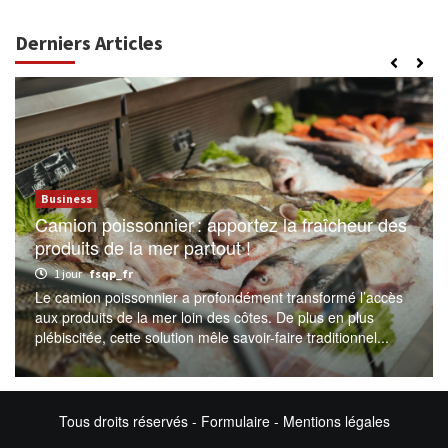
Derniers Articles
Business
Camion poissonnier : apportez la fraîcheur des
produits de la mer partout !
1 jour
fsqp_fr
Le camion poissonnier a profondément transformé l’accès
aux produits de la mer loin des côtes. De plus en plus
plébiscitée, cette solution mêle savoir-faire traditionnel...
Tous droits réservés -
Formulaire
-
Mentions légales