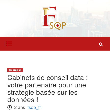
Skip
to
content
Primary
Menu
Business
Cabinets de conseil data :
votre partenaire pour une
stratégie basée sur les
données !
2 ans
fsqp_fr